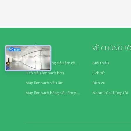
THỂ LOẠI
VỀ CHÚNG TÔ
Bộ làm sạch bằng siêu âm công nghiệp
Giới thiệu
Ô tô siêu âm sạch hơn
Lịch sử
Máy làm sạch siêu âm
Dịch vụ
Máy làm sạch bằng siêu âm y học
Nhóm của chúng tôi