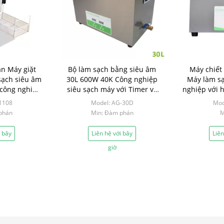
n Máy giặt
Bộ làm sạch bằng siêu âm
Máy chiết 
sạch siêu âm
30L 600W 40K Công nghiệp
Máy làm sạ
 công nghiệp
siêu sạch máy với Timer và
nghiệp với 
 tắm
nóng
1108
Model: AG-30D
Mod
phán
Min: Đàm phán
M
i bây
Liên hệ với bây
Liên
giờ