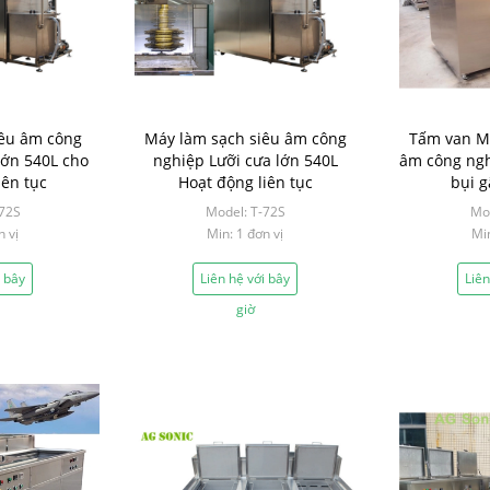
iêu âm công
Máy làm sạch siêu âm công
Tấm van Má
lớn 540L cho
nghiệp Lưỡi cưa lớn 540L
âm công ngh
iên tục
Hoạt động liên tục
bụi g
-72S
Model: T-72S
Mod
n vị
Min: 1 đơn vị
Min
i bây
Liên hệ với bây
Liên
giờ