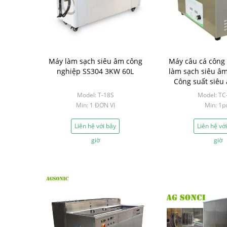
Máy làm sạch siêu âm công
Máy câu cá công
nghiệp SS304 3KW 60L
làm sạch siêu âm
Công suất siêu 
Model: T-18S
Model: TC
Min: 1 ĐƠN VỊ
Min: 1p
Liên hệ với bây
Liên hệ vớ
giờ
giờ