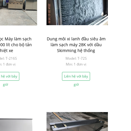
ọc Máy làm sạch
Dung môi xi lanh đầu siêu âm
00 lít cho bộ tản
làm sạch máy 28K với dầu
hiệt xe
Skimming hệ thống
el: T-216S
Model: T-72S
: 1 đơn vị
Min: 1 đơn vị
 hệ với bây
Liên hệ với bây
giờ
giờ