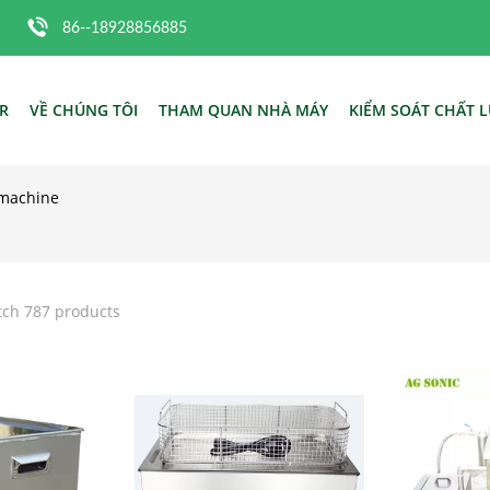
86--18928856885
R
VỀ CHÚNG TÔI
THAM QUAN NHÀ MÁY
KIỂM SOÁT CHẤT 
 machine
tch 787 products