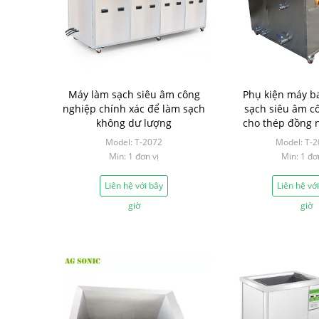
Máy làm sạch siêu âm công
Phụ kiện máy b
nghiệp chính xác để làm sạch
sạch siêu âm c
không dư lượng
cho thép đồng
Model: T-2072
Model: T-
Min: 1 đơn vị
Min: 1 đơ
Liên hệ với bây
Liên hệ vớ
giờ
giờ