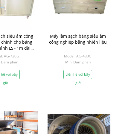
ch siêu âm công
Máy làm sạch bằng siêu âm
 chỉnh cho bảng
công nghiệp bằng nhiên liệu
ình LSF 1m dài
SUS304
l: AG-720G
Model: AG-480G
: Đàm phán
Min: Đàm phán
 hệ với bây
Liên hệ với bây
giờ
giờ