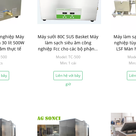
 nghiệp Máy
Máy sưởi 80C SUS Basket Máy
Máy làm sạ
 30 lít 500W
làm sạch siêu âm công
nghiệp tùy
âm thực tế
nghiệp Fcc cho các bộ phận ô
LSF Màn h
tô
-500
Model: TC-500
Mode
cs
Min: 1 cái
Min
i bây
Liên hệ với bây
Liên
giờ