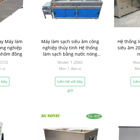
ay Máy làm
Máy làm sạch siêu âm công
Hệ thống l
ông nghiệp
nghiệp thủy tinh Hệ thống
siêu âm 20
 nhôm đồng
làm sạch bằng nước nóng
n
khuôn khuôn
2072S
Model: T-2060
Mod
n vị
Min: 1 đơn vị
Min
i bây
Liên hệ với bây
Liên
giờ