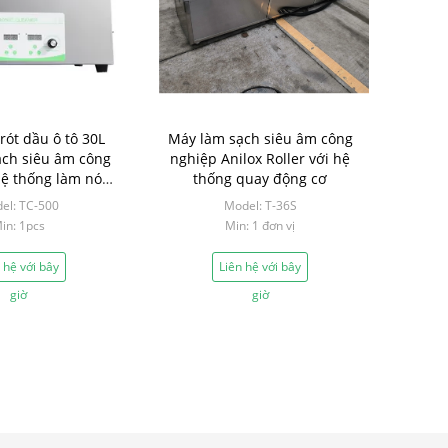
rót dầu ô tô 30L
Máy làm sạch siêu âm công
ch siêu âm công
nghiệp Anilox Roller với hệ
hệ thống làm nóng
thống quay động cơ
600W
el: TC-500
Model: T-36S
in: 1pcs
Min: 1 đơn vị
 hệ với bây
Liên hệ với bây
giờ
giờ