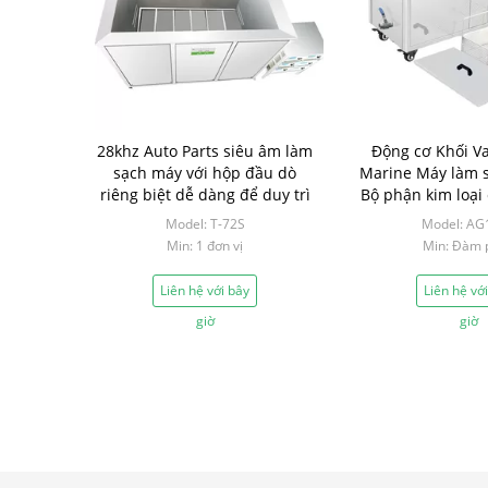
28khz Auto Parts siêu âm làm
Động cơ Khối Va
sạch máy với hộp đầu dò
Marine Máy làm 
riêng biệt dễ dàng để duy trì
Bộ phận kim loại
Dầu sưởi
Model: T-72S
Model: AG
Min: 1 đơn vị
Min: Đàm 
Liên hệ với bây
Liên hệ vớ
giờ
giờ