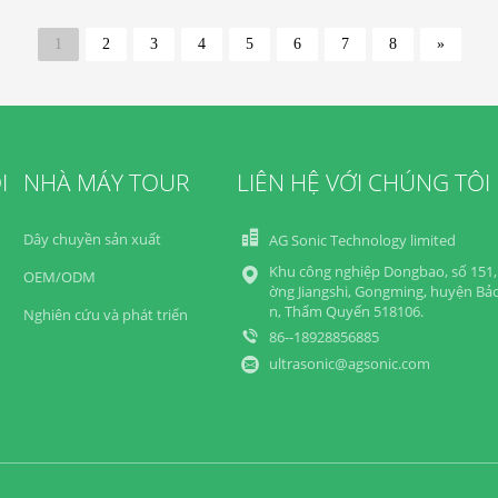
1
2
3
4
5
6
7
8
»
I
NHÀ MÁY TOUR
LIÊN HỆ VỚI CHÚNG TÔI
Dây chuyền sản xuất
AG Sonic Technology limited
Khu công nghiệp Dongbao, số 151,
OEM/ODM
ờng Jiangshi, Gongming, huyện Bả
n, Thẩm Quyến 518106.
Nghiên cứu và phát triển
86--18928856885
ultrasonic@agsonic.com