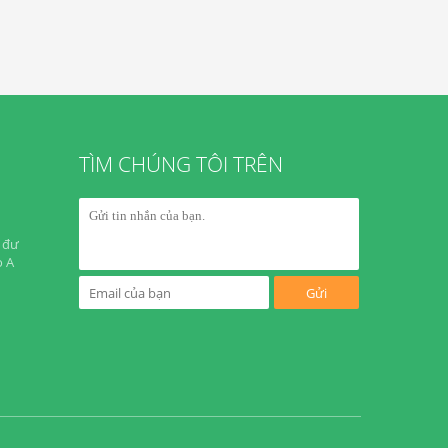
TÌM CHÚNG TÔI TRÊN
 đư
o A
Gửi