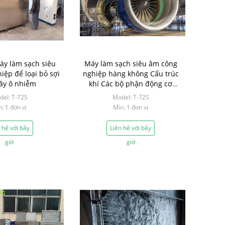
y làm sạch siêu
Máy làm sạch siêu âm công
iệp để loại bỏ sợi
nghiệp hàng không Cấu trúc
ây ô nhiễm
khí Các bộ phận động cơ
Thiết bị làm sạch
el: T-72S
Model: T-72S
: 1 đơn vị
Min: 1 đơn vị
 hệ với bây
Liên hệ với bây
giờ
giờ