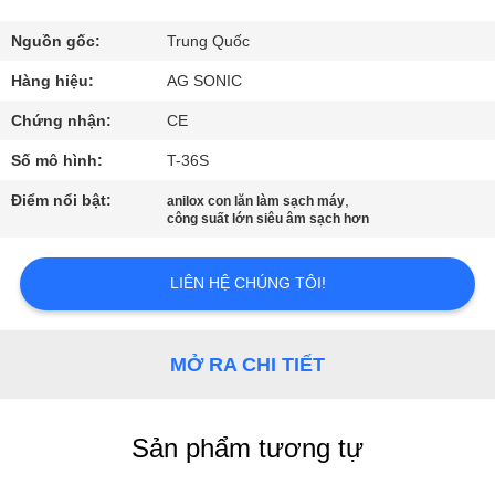
VỀ
CHÚNG
Nguồn gốc:
Trung Quốc
TÔI
Hàng hiệu:
AG SONIC
Chứng nhận:
CE
THAM
Số mô hình:
T-36S
QUAN
Điểm nổi bật:
,
anilox con lăn làm sạch máy
NHÀ
công suất lớn siêu âm sạch hơn
MÁY
LIÊN HỆ CHÚNG TÔI!
KIỂM
SOÁT
MỞ RA CHI TIẾT
CHẤT
LƯỢNG
Sản phẩm tương tự