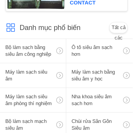
CONTACT
ĐỒ
TRANG
WEB
Danh mục phổ biến
Tất cả
các
PRIVACY
Bộ làm sạch bằng
Ô tô siêu âm sạch
POLICY
siêu âm công nghiệp
hơn
Máy làm sạch siêu
Máy làm sạch bằng
âm
siêu âm y học
Máy làm sạch siêu
Nha khoa siêu âm
âm phòng thí nghiệm
sạch hơn
Bộ làm sạch mạch
Chùi rửa Sân Gôn
siêu âm
Siêu âm