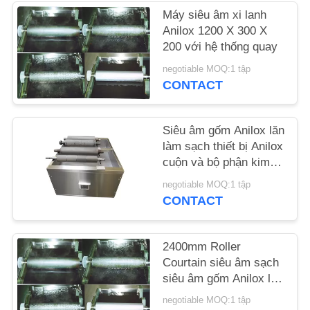
LIÊN
Máy siêu âm xi lanh
HỆ
Anilox 1200 X 300 X
200 với hệ thống quay
CHÚNG
negotiable MOQ:1 tập
TÔI
CONTACT
TIN
Siêu âm gốm Anilox lăn
TỨC
làm sạch thiết bị Anilox
cuộn và bộ phận kim
loại làm sạch sonic
YÊU
negotiable MOQ:1 tập
tắm sạch
CONTACT
CẦU
BÁO
2400mm Roller
GIÁ
Courtain siêu âm sạch
siêu âm gốm Anilox lăn
làm sạch máy
SƠ
negotiable MOQ:1 tập