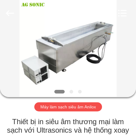
2017
-
2026
AG
Sonic
Technology
limited.
All
TRANG
Rights
Reserved.
CHỦ
CÁC
SẢN
PHẨM
HƯỚNG
Máy làm sạch siêu âm Anilox
DẪN
VR
Thiết bị in siêu âm thương mại làm
sạch với Ultrasonics và hệ thống xoay