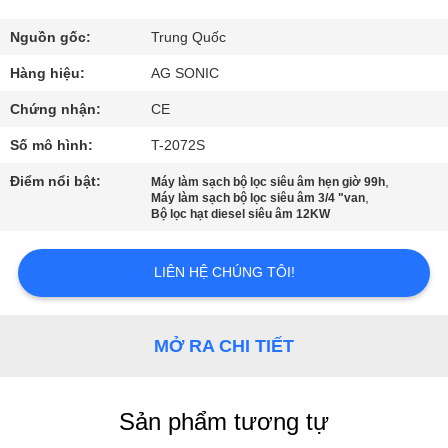
VỀ
CHÚNG
Nguồn gốc:
Trung Quốc
TÔI
Hàng hiệu:
AG SONIC
Chứng nhận:
CE
THAM
Số mô hình:
T-2072S
QUAN
Điểm nổi bật:
,
Máy làm sạch bộ lọc siêu âm hẹn giờ 99h
,
NHÀ
Máy làm sạch bộ lọc siêu âm 3/4 "van
Bộ lọc hạt diesel siêu âm 12KW
MÁY
LIÊN HỆ CHÚNG TÔI!
KIỂM
SOÁT
MỞ RA CHI TIẾT
CHẤT
LƯỢNG
Sản phẩm tương tự