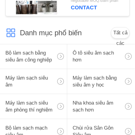
negotiable MOQ:Đàm phán
ĐỒ
CONTACT
TRANG
WEB
Danh mục phổ biến
Tất cả
PRIVACY
các
POLICY
Bộ làm sạch bằng
Ô tô siêu âm sạch
siêu âm công nghiệp
hơn
Máy làm sạch siêu
Máy làm sạch bằng
âm
siêu âm y học
Máy làm sạch siêu
Nha khoa siêu âm
âm phòng thí nghiệm
sạch hơn
Bộ làm sạch mạch
Chùi rửa Sân Gôn
siêu âm
Siêu âm