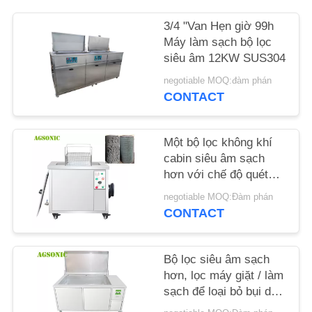
LIÊN
3/4 "Van Hẹn giờ 99h
HỆ
Máy làm sạch bộ lọc
CHÚNG
siêu âm 12KW SUS304
TÔI
negotiable MOQ:đàm phán
CONTACT
TIN
TỨC
Một bộ lọc không khí
cabin siêu âm sạch
hơn với chế độ quét
YÊU
tần số
negotiable MOQ:Đàm phán
CẦU
CONTACT
BÁO
GIÁ
Bộ lọc siêu âm sạch
hơn, lọc máy giặt / làm
sạch để loại bỏ bụi dầu
SƠ
gỉ carbon bụi bẩn