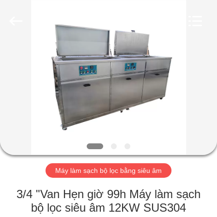
2017
-
2026
AG
Sonic
Technology
limited.
All
TRANG
Rights
Reserved.
CHỦ
CÁC
SẢN
PHẨM
HƯỚNG
Máy làm sạch bộ lọc bằng siêu âm
DẪN
VR
3/4 "Van Hẹn giờ 99h Máy làm sạch
bộ lọc siêu âm 12KW SUS304