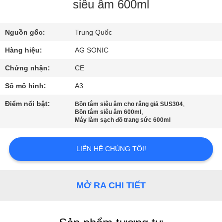
VỀ
siêu âm 600ml
CHÚNG
Nguồn gốc:
Trung Quốc
TÔI
Hàng hiệu:
AG SONIC
THAM
Chứng nhận:
CE
QUAN
Số mô hình:
A3
NHÀ
Điểm nổi bật:
,
Bồn tắm siêu âm cho răng giả SUS304
,
Bồn tắm siêu âm 600ml
MÁY
Máy làm sạch đồ trang sức 600ml
KIỂM
LIÊN HỆ CHÚNG TÔI!
SOÁT
CHẤT
MỞ RA CHI TIẾT
LƯỢNG