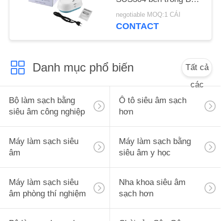
ĐỒ
tắm siêu âm 600ml
negotiable MOQ:1 CÁI
TRANG
CONTACT
WEB
Danh mục phổ biến
Tất cả
PRIVACY
các
POLICY
Bộ làm sạch bằng
Ô tô siêu âm sạch
siêu âm công nghiệp
hơn
Máy làm sạch siêu
Máy làm sạch bằng
âm
siêu âm y học
Máy làm sạch siêu
Nha khoa siêu âm
âm phòng thí nghiệm
sạch hơn