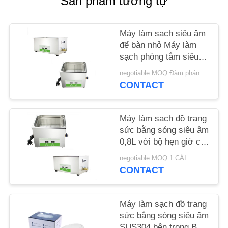
Sản phẩm tương tự
LIÊN
HỆ
Máy làm sạch siêu âm
CHÚNG
để bàn nhỏ Máy làm
TÔI
sạch phòng tắm siêu
âm 0.8L cho màn hình
negotiable MOQ:Đàm phán
kỹ thuật số phòng thí
CONTACT
TIN
nghiệm
TỨC
Máy làm sạch đồ trang
sức bằng sóng siêu âm
YÊU
0,8L với bộ hẹn giờ có
CẦU
thể điều chỉnh
negotiable MOQ:1 CÁI
BÁO
CONTACT
GIÁ
Máy làm sạch đồ trang
sức bằng sóng siêu âm
SƠ
SUS304 bên trong Bồn