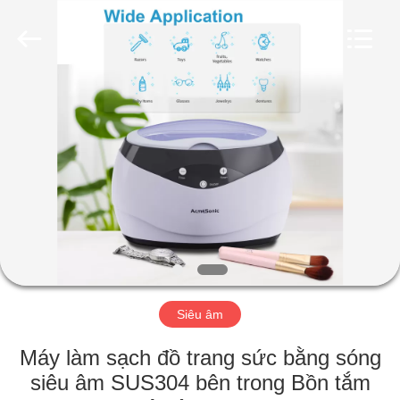
2017
-
2026
AG
Sonic
Technology
limited.
All
TRANG
Rights
Reserved.
CHỦ
CÁC
SẢN
PHẨM
HƯỚNG
Siêu âm
DẪN
VR
Máy làm sạch đồ trang sức bằng sóng
siêu âm SUS304 bên trong Bồn tắm