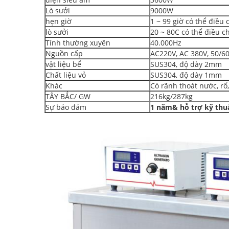
Lò sưởi
9000W
hẹn giờ
1 ~ 99 giờ có thể điều 
lò sưởi
20 ~ 80C có thể điều c
Tính thường xuyên
40.000Hz
Nguồn cấp
AC220V, AC 380V, 50/60
vật liệu bể
SUS304, độ dày 2mm
Chất liệu vỏ
SUS304, độ dày 1mm
Khác
Có rãnh thoát nước, rổ
TÂY BẮC/ GW
216kg/287kg
Sự bảo đảm
1 năm
& hỗ trợ kỹ thu