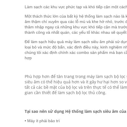
Làm sạch các khu vực phức tạp và khó tiếp cận một các
Một thách thức lớn của bất kỳ hệ thống làm sạch nào là 
âm thậm chí xuyên qua các lỗ mù và khe hở nhỏ, trước đ
thâm nhập ngay cả những khu vực khó tiếp cận mà trước
thành công và nhất quán, các yếu tố khác nhau sẽ quyết 
Để làm sạch hiệu quả máy làm sạch siêu âm phải sử dụn
loại bỏ và mức độ bẩn, xác định điều này, kinh nghiệm n
chúng tôi xác định chính xác combo sản phẩm mà bạn cầ
hợp
Phù hợp hơn để tân trang trong máy làm sạch bộ lọc s
siêu âm có thể hiệu quả hơn và ít gây hư hại hơn so
tất cả các bề mặt của bộ lọc và trên thực tế có thể là
gian cần thiết để làm sạch bộ lọc thủ công.
Tại sao nên sử dụng Hệ thống làm sạch siêu âm củ
• Máy ít phải bảo trì