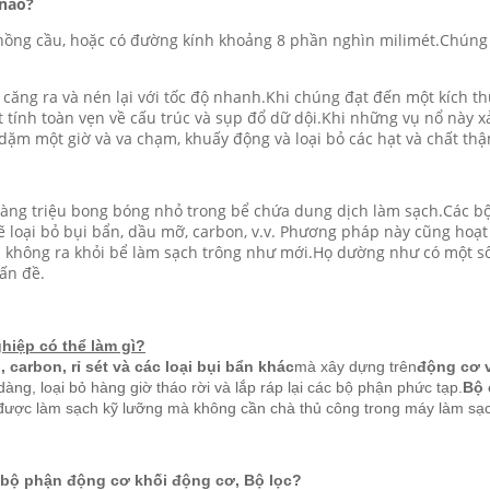
 nào?
hồng cầu, hoặc có đường kính khoảng 8 phần nghìn milimét.Chúng
căng ra và nén lại với tốc độ nhanh.Khi chúng đạt đến một kích th
 tính toàn vẹn về cấu trúc và sụp đổ dữ dội.Khi những vụ nổ này x
ặm một giờ và va chạm, khuấy động và loại bỏ các hạt và chất thậ
àng triệu bong bóng nhỏ trong bể chứa dung dịch làm sạch.Các b
ẽ loại bỏ bụi bẩn, dầu mỡ, carbon, v.v. Phương pháp này cũng hoạ
 không ra khỏi bể làm sạch trông như mới.Họ dường như có một số
ấn đề.
hiệp có thể làm gì?
, carbon, rỉ sét và các loại bụi bẩn khác
mà xây dựng trên
động cơ v
ng, loại bỏ hàng giờ tháo rời và lắp ráp lại các bộ phận phức tạp.
Bộ 
n được làm sạch kỹ lưỡng mà không cần chà thủ công trong máy làm sạ
 bộ phận động cơ khối động cơ, Bộ lọc?