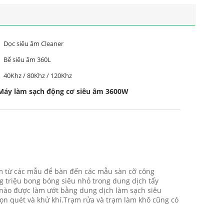
Dọc siêu âm Cleaner
Bể siêu âm 360L
40Khz / 80Khz / 120Khz
Máy làm sạch động cơ siêu âm 3600W
ồm từ các mẫu để bàn đến các mẫu sàn cỡ công
g triệu bong bóng siêu nhỏ trong dung dịch tẩy
t nào được làm ướt bằng dung dịch làm sạch siêu
chọn quét và khử khí.Trạm rửa và trạm làm khô cũng có