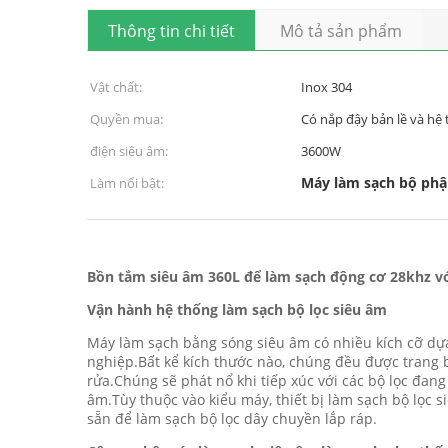
Thông tin chi tiết
Mô tả sản phẩm
Vật chất:
Inox 304
Quyền mua:
Có nắp đậy bản lề và hệ
điện siêu âm:
3600W
Máy làm sạch bộ phậ
Làm nổi bật:
Bồn tắm siêu âm 360L để làm sạch động cơ 28khz vớ
Vận hành hệ thống làm sạch bộ lọc siêu âm
Máy làm sạch bằng sóng siêu âm có nhiều kích cỡ dựa
nghiệp.Bất kể kích thước nào, chúng đều được trang b
rửa.Chúng sẽ phát nổ khi tiếp xúc với các bộ lọc đan
âm.Tùy thuộc vào kiểu máy, thiết bị làm sạch bộ lọc 
sẵn để làm sạch bộ lọc dây chuyền lắp ráp.