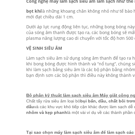
Công nghệ máy làm sạch siêu âm làm sạch như thế
bọt khí
là những khoang chân không nhỏ như tế bào 
mới đạt chiều dài 1 cm.
Dưới áp lực rung động liên tục, những bong bóng này 
của sóng âm thanh được tạo ra, các bong bóng sẽ mất
plasma năng lượng cao di chuyển với tốc độ hơn 500 d
VỆ SINH SIÊU ÂM
Làm sạch siêu âm sử dụng sóng âm thanh để tạo ra h
khi bong bóng được hình thành và “nổ tung”, chúng s
khi làm sạch bằng siêu âm là các bộ phận bằng nhôm
bạn định sơn các bộ phận thì điều này không thành v
Bộ phận kỹ thuật làm sạch siêu âm Máy giặt công ng
Chất tẩy rửa siêu âm loại bỏ
bụi bẩn, dầu, chất bôi trơn
dấu
và các khu vực khó tiếp cận khác được làm sạch dễ dà
nhôm và kẹp phanh
là một vài ví dụ về các thành phầ
Tại sao chọn máy làm sạch siêu âm để làm sạch các