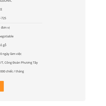
AGSONIC
CE
T-72S
 đơn vị
negotiable
vỏ gỗ
10 ngày làm việc
T/T, Công Đoàn Phương Tây
000 chiếc / tháng