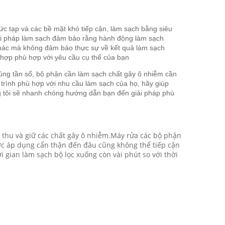
ức tạp và các bề mặt khó tiếp cận, làm sạch bằng siêu
iải pháp làm sạch đảm bảo rằng hành động làm sạch
khác mà không đảm bảo thực sự về kết quả làm sạch
ù hợp phù hợp với yêu cầu cụ thể của bạn
úng tần số, bộ phận cần làm sạch chất gây ô nhiễm cần
 trình phù hợp với nhu cầu làm sạch của họ, hãy giúp
g tôi sẽ nhanh chóng hướng dẫn bạn đến giải pháp phù
ể thu và giữ các chất gây ô nhiễm.Máy rửa các bộ phận
ược áp dụng cẩn thận đến đâu cũng không thể tiếp cận
i gian làm sạch bộ lọc xuống còn vài phút so với thời