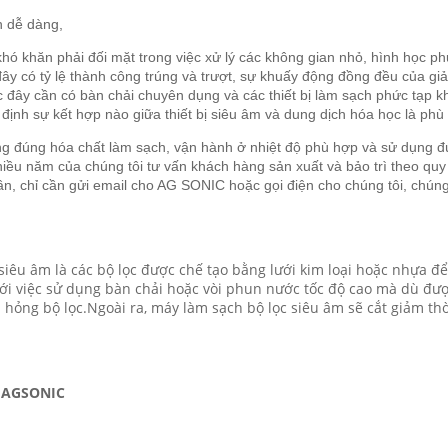
h dễ dàng,
khó khăn phải đối mặt trong việc xử lý các không gian nhỏ, hình học ph
ây có tỷ lệ thành công trúng và trượt, sự khuấy động đồng đều của g
 đây cần có bàn chải chuyên dụng và các thiết bị làm sạch phức tạp 
định sự kết hợp nào giữa thiết bị siêu âm và dung dịch hóa học là ph
g đúng hóa chất làm sạch, vận hành ở nhiệt độ phù hợp và sử dụng đ
hiều năm của chúng tôi tư vấn khách hàng sản xuất và bảo trì theo quy
n, chỉ cần gửi email cho AG SONIC hoặc gọi điện cho chúng tôi, chún
iêu âm là các bộ lọc được chế tạo bằng lưới kim loại hoặc nhựa đ
 với việc sử dụng bàn chải hoặc vòi phun nước tốc độ cao mà dù đ
m hỏng bộ lọc.Ngoài ra, máy làm sạch bộ lọc siêu âm sẽ cắt giảm thờ
a AGSONIC