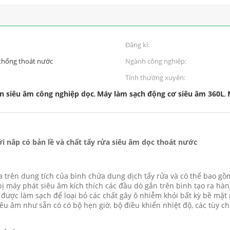
Đăng kí:
 thống thoát nước
Ngành công nghiệp:
Tính thường xuyên:
n siêu âm công nghiệp dọc
Máy làm sạch động cơ siêu âm 360L
,
,
i nắp có bản lề và chất tẩy rửa siêu âm dọc thoát nước
 trên dung tích của bình chứa dung dịch tẩy rửa và có thể bao g
ị máy phát siêu âm kích thích các đầu dò gắn trên bình tạo ra hàn
g được làm sạch để loại bỏ các chất gây ô nhiễm khỏi bất kỳ bề mặ
siêu âm như sẵn có có bộ hẹn giờ, bộ điều khiển nhiệt độ, các tùy 