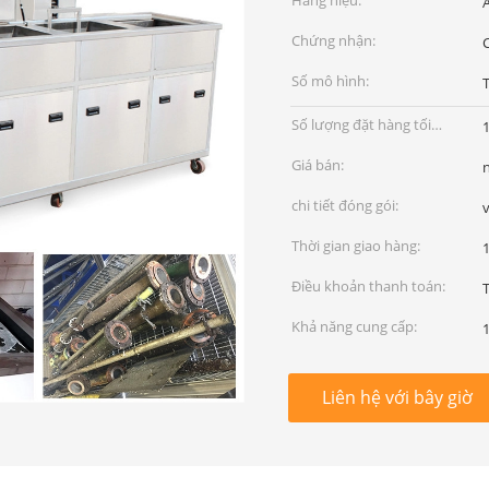
Hàng hiệu:
Chứng nhận:
Số mô hình:
Số lượng đặt hàng tối
1
thiểu:
Giá bán:
chi tiết đóng gói:
Thời gian giao hàng:
Điều khoản thanh toán:
Khả năng cung cấp:
1
Liên hệ với bây giờ