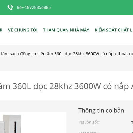
86--18928856885
R
VỀ CHÚNG TÔI
THAM QUAN NHÀ MÁY
KIỂM SOÁT CHẤT 
 làm sạch động cơ siêu âm 360L dọc 28khz 3600W có nắp / thoát n
âm 360L dọc 28khz 3600W có nắp /
Thông tin cơ bản
Nguồn gốc: