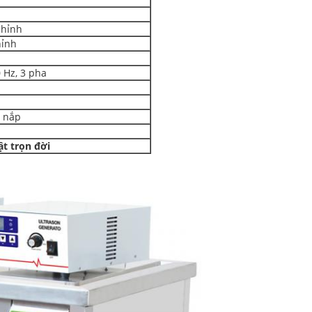
chỉnh
hỉnh
 Hz, 3 pha
, nắp
ật trọn đời