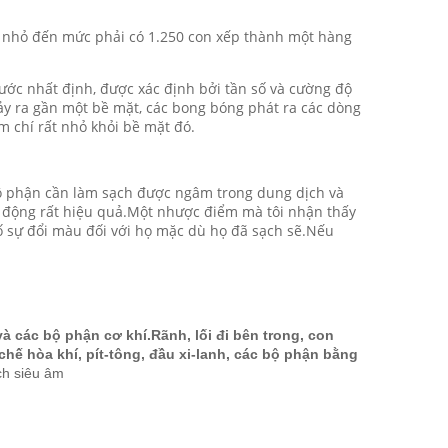
 nhỏ đến mức phải có 1.250 con xếp thành một hàng
ước nhất định, được xác định bởi tần số và cường độ
ảy ra gần một bề mặt, các bong bóng phát ra các dòng
m chí rất nhỏ khỏi bề mặt đó.
ộ phận cần làm sạch được ngâm trong dung dịch và
t động rất hiệu quả.Một nhược điểm mà tôi nhận thấy
 sự đổi màu đối với họ mặc dù họ đã sạch sẽ.Nếu
à các bộ phận cơ khí.Rãnh, lối đi bên trong, con
chế hòa khí, pít-tông, đầu xi-lanh, các bộ phận bằng
ch siêu âm