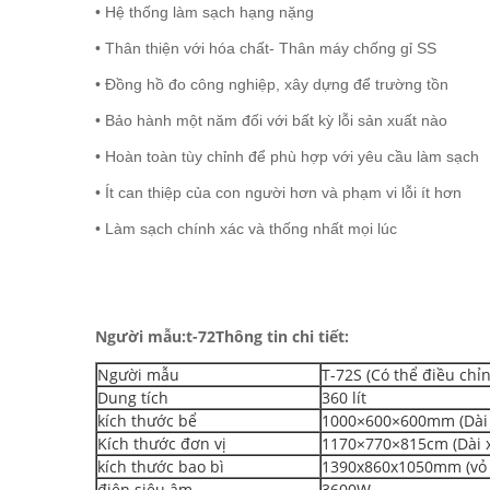
• Hệ thống làm sạch hạng nặng
• Thân thiện với hóa chất- Thân máy chống gỉ SS
• Đồng hồ đo công nghiệp, xây dựng để trường tồn
• Bảo hành một năm đối với bất kỳ lỗi sản xuất nào
• Hoàn toàn tùy chỉnh để phù hợp với yêu cầu làm sạch
• Ít can thiệp của con người hơn và phạm vi lỗi ít hơn
• Làm sạch chính xác và thống nhất mọi lúc
Người mẫu:
t
-
72
Thông tin chi tiết:
Người mẫu
T-72S (Có thể điều chỉ
Dung tích
360 lít
kích thước bể
1000×600×600mm (Dài 
Kích thước đơn vị
1170×770×815cm (Dài x
kích thước bao bì
1390x860x1050mm (vỏ 
điện siêu âm
3600W