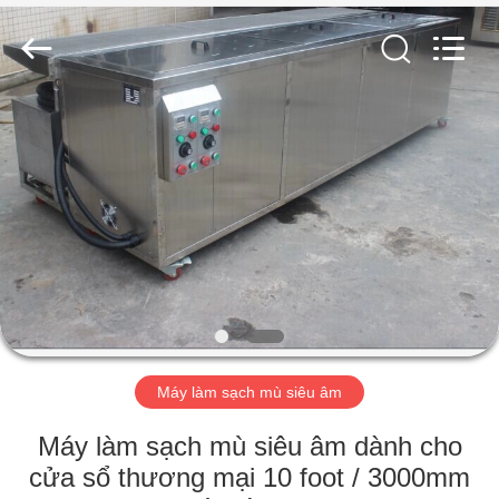
2017
-
2026
AG
Sonic
Technology
limited.
All
TRANG
Rights
Reserved.
CHỦ
CÁC
SẢN
PHẨM
HƯỚNG
Máy làm sạch mù siêu âm
DẪN
VR
Máy làm sạch mù siêu âm dành cho
cửa sổ thương mại 10 foot / 3000mm