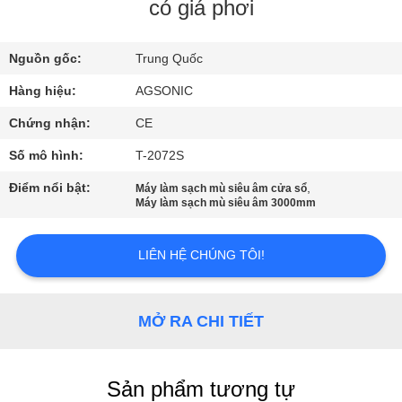
VỀ
có giá phơi
CHÚNG
Nguồn gốc:
Trung Quốc
TÔI
Hàng hiệu:
AGSONIC
THAM
Chứng nhận:
CE
QUAN
Số mô hình:
T-2072S
NHÀ
Điểm nổi bật:
,
Máy làm sạch mù siêu âm cửa sổ
Máy làm sạch mù siêu âm 3000mm
MÁY
LIÊN HỆ CHÚNG TÔI!
KIỂM
SOÁT
MỞ RA CHI TIẾT
CHẤT
LƯỢNG
Sản phẩm tương tự