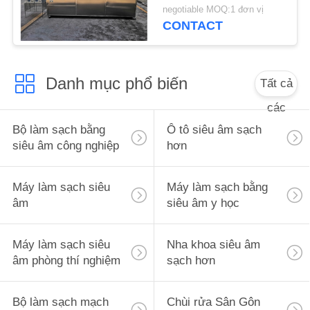
tráng
ĐỒ
negotiable MOQ:1 đơn vị
CONTACT
TRANG
WEB
Danh mục phổ biến
Tất cả
PRIVACY
các
POLICY
Bộ làm sạch bằng
Ô tô siêu âm sạch
siêu âm công nghiệp
hơn
Máy làm sạch siêu
Máy làm sạch bằng
âm
siêu âm y học
Máy làm sạch siêu
Nha khoa siêu âm
âm phòng thí nghiệm
sạch hơn
Bộ làm sạch mạch
Chùi rửa Sân Gôn