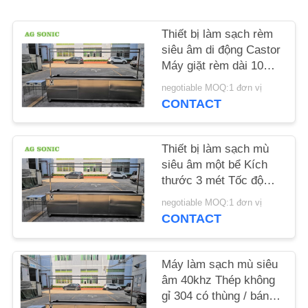
LIÊN
HỆ
Thiết bị làm sạch rèm
siêu âm di động Castor
CHÚNG
Máy giặt rèm dài 10
TÔI
foot
negotiable MOQ:1 đơn vị
CONTACT
TIN
TỨC
Thiết bị làm sạch mù
siêu âm một bể Kích
thước 3 mét Tốc độ
YÊU
làm sạch nhanh 10 foot
negotiable MOQ:1 đơn vị
CẦU
CONTACT
BÁO
GIÁ
Máy làm sạch mù siêu
âm 40khz Thép không
SƠ
gỉ 304 có thùng / bánh