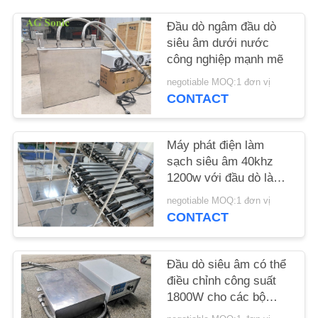
LIÊN
Đầu dò ngâm đầu dò
HỆ
siêu âm dưới nước
CHÚNG
công nghiệp mạnh mẽ
TÔI
negotiable MOQ:1 đơn vị
CONTACT
TIN
TỨC
Máy phát điện làm
sạch siêu âm 40khz
1200w với đầu dò làm
YÊU
sạch siêu âm
negotiable MOQ:1 đơn vị
CẦU
CONTACT
BÁO
GIÁ
Đầu dò siêu âm có thể
điều chỉnh công suất
1800W cho các bộ
SƠ
phận khuôn lớn