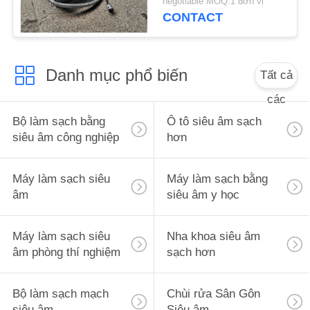
negotiable MOQ:1 đơn vị
ĐỒ
CONTACT
TRANG
WEB
Danh mục phổ biến
Tất cả
PRIVACY
các
POLICY
Bộ làm sạch bằng
Ô tô siêu âm sạch
siêu âm công nghiệp
hơn
Máy làm sạch siêu
Máy làm sạch bằng
âm
siêu âm y học
Máy làm sạch siêu
Nha khoa siêu âm
âm phòng thí nghiệm
sạch hơn
Bộ làm sạch mạch
Chùi rửa Sân Gôn
siêu âm
Siêu âm