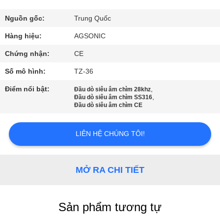
VỀ
CHÚNG
Nguồn gốc:
Trung Quốc
TÔI
Hàng hiệu:
AGSONIC
Chứng nhận:
CE
THAM
Số mô hình:
TZ-36
QUAN
Điểm nổi bật:
,
Đầu dò siêu âm chìm 28khz
,
NHÀ
Đầu dò siêu âm chìm SS316
Đầu dò siêu âm chìm CE
MÁY
LIÊN HỆ CHÚNG TÔI!
KIỂM
SOÁT
MỞ RA CHI TIẾT
CHẤT
LƯỢNG
Sản phẩm tương tự