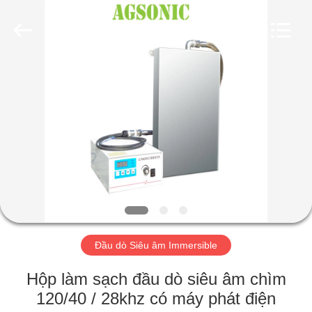
2017
-
2026
AG
Sonic
Technology
limited.
All
TRANG
Rights
Reserved.
CHỦ
CÁC
SẢN
PHẨM
HƯỚNG
Đầu dò Siêu âm Immersible
DẪN
VR
Hộp làm sạch đầu dò siêu âm chìm
120/40 / 28khz có máy phát điện