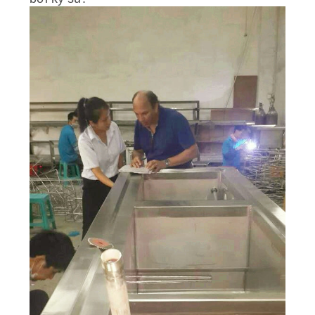
LIÊN
HỆ
CHÚNG
TÔI
TIN
TỨC
YÊU
CẦU
BÁO
GIÁ
SƠ