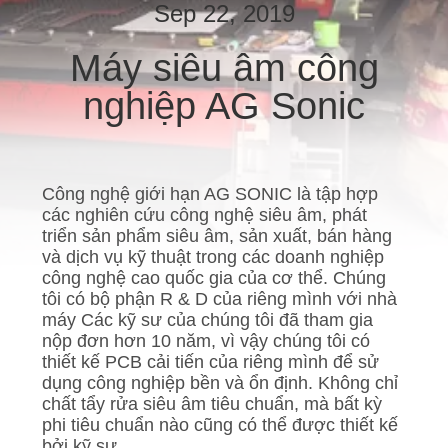
VỀ
Sep 22, 2019
CHÚNG
Máy siêu âm công
TÔI
nghiệp AG Sonic
THAM
QUAN
Công nghệ giới hạn AG SONIC là tập hợp
NHÀ
các nghiên cứu công nghệ siêu âm, phát
MÁY
triển sản phẩm siêu âm, sản xuất, bán hàng
và dịch vụ kỹ thuật trong các doanh nghiệp
công nghệ cao quốc gia của cơ thể. Chúng
KIỂM
tôi có bộ phận R & D của riêng mình với nhà
máy Các kỹ sư của chúng tôi đã tham gia
SOÁT
nộp đơn hơn 10 năm, vì vậy chúng tôi có
CHẤT
thiết kế PCB cải tiến của riêng mình để sử
dụng công nghiệp bền và ổn định. Không chỉ
LƯỢNG
chất tẩy rửa siêu âm tiêu chuẩn, mà bất kỳ
phi tiêu chuẩn nào cũng có thể được thiết kế
bởi kỹ sư.