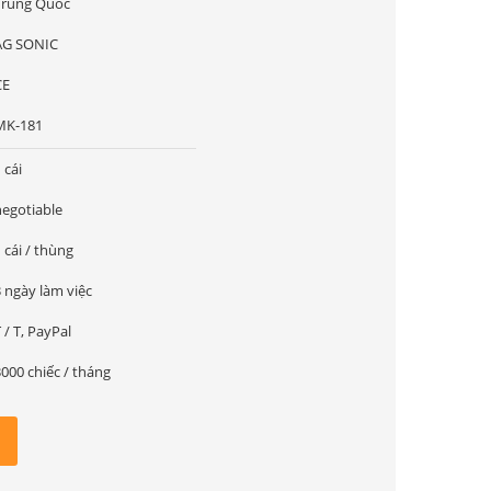
Trung Quốc
AG SONIC
CE
MK-181
 cái
negotiable
 cái / thùng
 ngày làm việc
 / T, PayPal
000 chiếc / tháng