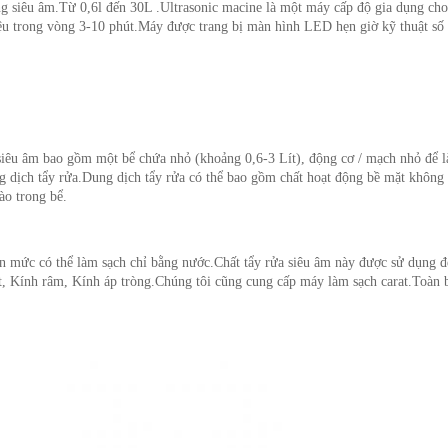
óng siêu âm.Từ 0,6l đến 30L .Ultrasonic macine là một máy cấp độ gia dụng ch
liệu trong vòng 3-10 phút.Máy được trang bị màn hình LED hẹn giờ kỹ thuật số
siêu âm bao gồm một bể chứa nhỏ (khoảng 0,6-3 Lít), động cơ / mạch nhỏ để làm
 dịch tẩy rửa.Dung dịch tẩy rửa có thể bao gồm chất hoạt động bề mặt không i
ào trong bể.
n mức có thể làm sạch chỉ bằng nước.Chất tẩy rửa siêu âm này được sử dụng đ
, Kính râm, Kính áp tròng.Chúng tôi cũng cung cấp máy làm sạch carat.Toàn 