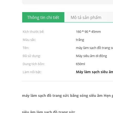
Thông tin chi tiết
Mô tả sản phẩm
Kích thước bể:
160 * 90 * 45mm
Màu sắc:
trắng
Tên:
máy làm sạch đồ trang s
Đã sử dụng:
Máy siêu âm di động
Dung tích bồn:
650ml
Máy làm sạch siêu âm
Làm nổi bật:
máy làm sạch đồ trang sức bằng sóng siêu âm Hẹn g
siêu âm làm sạch đồ trang sức