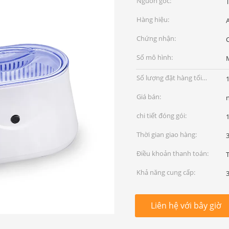
Nguồn gốc:
Hàng hiệu:
Chứng nhận:
Số mô hình:
Số lượng đặt hàng tối
1
thiểu:
Giá bán:
chi tiết đóng gói:
1
Thời gian giao hàng:
3
Điều khoản thanh toán:
T
Khả năng cung cấp:
3
Liên hệ với bây giờ