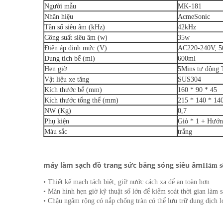
Người mẫu
MK-181
Nhãn hiệu
AcmeSonic
Tần số siêu âm (kHz)
42kHz
Công suất siêu âm (w)
35w
Điện áp định mức (V)
AC220-240V, 5
Dung tích bể (ml)
600ml
Hẹn giờ
5Mins tự động
Vật liệu xe tăng
SUS304
Kích thước bể (mm)
160 * 90 * 45
Kích thước tổng thể (mm)
215 * 140 * 14
NW (Kg)
0,7
Phụ kiện
Giỏ * 1 + Hướn
Màu sắc
trắng
máy làm sạch đồ trang sức bằng sóng siêu âm
Hàm s
• Thiết kế mạch tách biệt, giữ nước cách xa để an toàn hơn
• Màn hình hẹn giờ kỹ thuật số lớn để kiểm soát thời gian làm 
• Chậu ngâm rộng có nắp chống tràn có thể lưu trữ dung dịch l