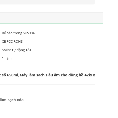
Bể bên trong SUS304
CE FCC ROHS
5Mins tự động TẮT
1 năm
t số 650ml
Máy làm sạch siêu âm cho đồng hồ 42kHz
,
 làm sạch xóa