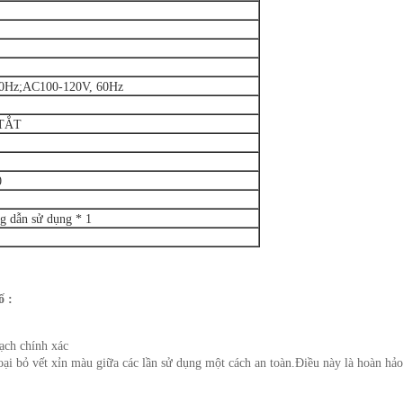
0Hz;AC100-120V, 60Hz
 TẮT
0
g dẫn sử dụng * 1
ố :
sạch chính xác
oại bỏ vết xỉn màu giữa các lần sử dụng một cách an toàn.Điều này là hoàn hảo