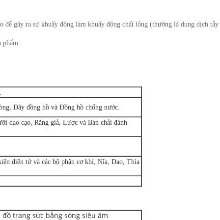
o để gây ra sự khuấy động làm khuấy động chất lỏng (thường là dung dịch tẩy 
ản phẩm
.
ròng, Dây đồng hồ và Đồng hồ chống nước.
ỡi dao cạo, Răng giả, Lược và Bàn chải đánh
iện điện tử và các bộ phận cơ khí, Nĩa, Dao, Thìa
 đồ trang sức bằng sóng siêu âm