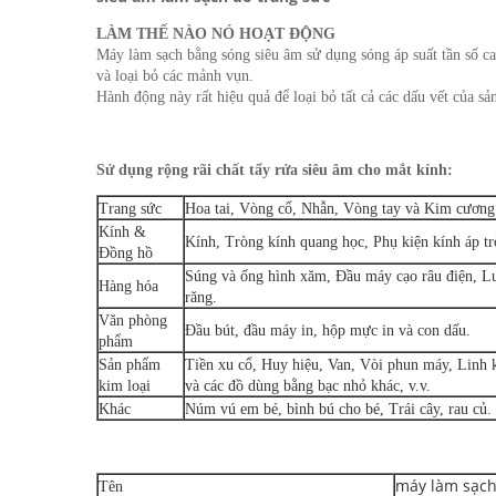
LÀM THẾ NÀO NÓ HOẠT ĐỘNG
Máy làm sạch bằng sóng siêu âm sử dụng sóng áp suất tần số ca
và loại bỏ các mảnh vụn.
Hành động này rất hiệu quả để loại bỏ tất cả các dấu vết của s
Sử dụng rộng rãi chất tẩy rửa siêu âm cho mắt kính:
Trang sức
Hoa tai, Vòng cổ, Nhẫn, Vòng tay và Kim cương
Kính &
Kính, Tròng kính quang học, Phụ kiện kính áp t
Đồng hồ
Súng và ống hình xăm, Đầu máy cạo râu điện, Lư
Hàng hóa
răng.
Văn phòng
Đầu bút, đầu máy in, hộp mực in và con dấu.
phẩm
Sản phẩm
Tiền xu cổ, Huy hiệu, Van, Vòi phun máy, Linh k
kim loại
và các đồ dùng bằng bạc nhỏ khác, v.v.
Khác
Núm vú em bé, bình bú cho bé, Trái cây, rau củ.
máy làm sạch
Tên