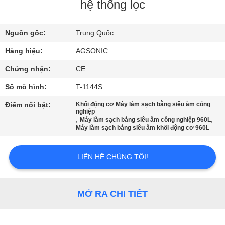
VỀ
hệ thống lọc
CHÚNG
Nguồn gốc:
Trung Quốc
TÔI
Hàng hiệu:
AGSONIC
THAM
Chứng nhận:
CE
QUAN
Số mô hình:
T-1144S
NHÀ
Điểm nổi bật:
Khối động cơ Máy làm sạch bằng siêu âm công
nghiệp
MÁY
,
,
Máy làm sạch bằng siêu âm công nghiệp 960L
Máy làm sạch bằng siêu âm khối động cơ 960L
KIỂM
LIÊN HỆ CHÚNG TÔI!
SOÁT
CHẤT
MỞ RA CHI TIẾT
LƯỢNG