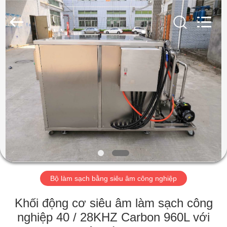
2017
-
2026
AG
Sonic
Technology
limited.
All
TRANG
Rights
Reserved.
CHỦ
CÁC
SẢN
PHẨM
HƯỚNG
Bộ làm sạch bằng siêu âm công nghiệp
DẪN
VR
Khối động cơ siêu âm làm sạch công
nghiệp 40 / 28KHZ Carbon 960L với