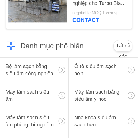
nghiệp cho Turbo Blade
ĐỒ
/ Linh kiện hàng không
negotiable MOQ:1 đơn vị
TRANG
vũ trụ
CONTACT
WEB
PRIVACY
Danh mục phổ biến
Tất cả
POLICY
các
Bộ làm sạch bằng
Ô tô siêu âm sạch
siêu âm công nghiệp
hơn
Máy làm sạch siêu
Máy làm sạch bằng
âm
siêu âm y học
Máy làm sạch siêu
Nha khoa siêu âm
âm phòng thí nghiệm
sạch hơn