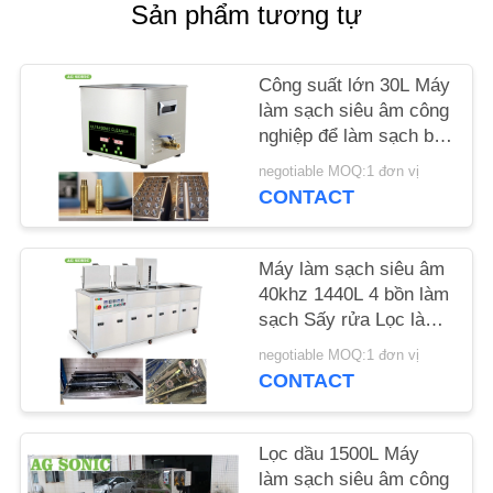
LIÊN
Sản phẩm tương tự
HỆ
CHÚNG
Công suất lớn 30L Máy
làm sạch siêu âm công
TÔI
nghiệp để làm sạch bộ
chế hòa khí / piston
negotiable MOQ:1 đơn vị
TIN
CONTACT
TỨC
Máy làm sạch siêu âm
YÊU
40khz 1440L 4 bồn làm
sạch Sấy rửa Lọc làm
CẦU
khô
negotiable MOQ:1 đơn vị
BÁO
CONTACT
GIÁ
Lọc dầu 1500L Máy
SƠ
làm sạch siêu âm công