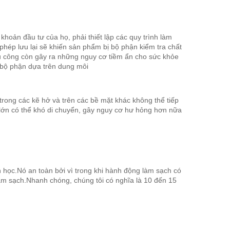
hoản đầu tư của họ, phải thiết lập các quy trình làm
hép lưu lại sẽ khiến sản phẩm bị bộ phận kiểm tra chất
thủ công còn gây ra những nguy cơ tiềm ẩn cho sức khỏe
a bộ phận dựa trên dung môi
trong các kẽ hở và trên các bề mặt khác không thể tiếp
lớn có thể khó di chuyển, gây nguy cơ hư hỏng hơn nữa
 học.Nó an toàn bởi vì trong khi hành động làm sạch có
àm sạch.Nhanh chóng, chúng tôi có nghĩa là 10 đến 15