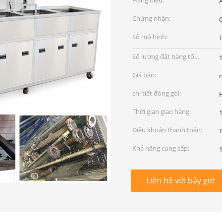
Hàng hiệu:
Chứng nhận:
Số mô hình:
Số lượng đặt hàng tối
1
thiểu:
Giá bán:
chi tiết đóng gói:
Thời gian giao hàng:
Điều khoản thanh toán:
T
Khả năng cung cấp:
1
Liên hệ với bây giờ