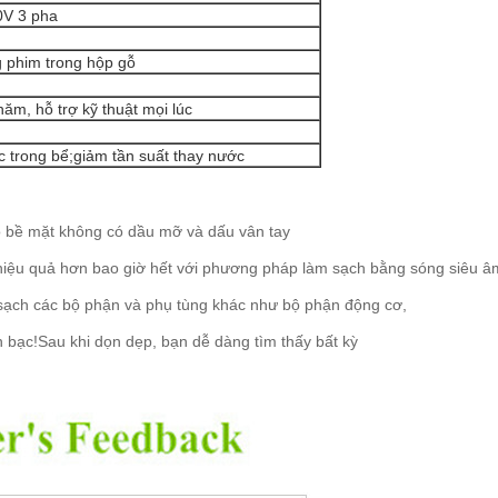
0V 3 pha
phim trong hộp gỗ
ăm, hỗ trợ kỹ thuật mọi lúc
 trong bể;giảm tần suất thay nước
tạo bề mặt không có dầu mỡ và dấu vân tay
iệu quả hơn bao giờ hết với phương pháp làm sạch bằng sóng siêu â
sạch các bộ phận và phụ tùng khác như bộ phận động cơ,
ền bạc!Sau khi dọn dẹp, bạn dễ dàng tìm thấy bất kỳ