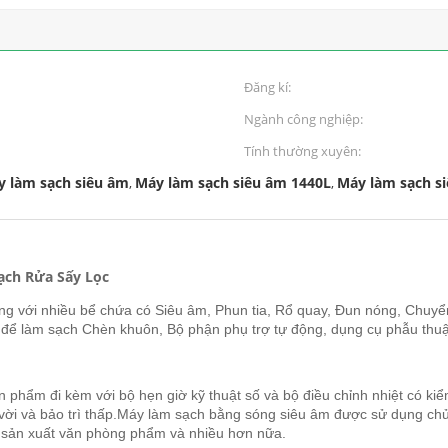
Đăng kí:
Ngành công nghiệp:
Tính thường xuyên:
y làm sạch siêu âm
Máy làm sạch siêu âm 1440L
Máy làm sạch s
,
,
ạch Rửa Sấy Lọc
g với nhiều bể chứa có Siêu âm, Phun tia, Rổ quay, Đun nóng, Chuyển 
 làm sạch Chèn khuôn, Bộ phận phụ trợ tự động, dụng cụ phẫu thuật y 
phẩm đi kèm với bộ hẹn giờ kỹ thuật số và bộ điều chỉnh nhiệt có ki
vời và bảo trì thấp.Máy làm sạch bằng sóng siêu âm được sử dụng chủ
à sản xuất văn phòng phẩm và nhiều hơn nữa.