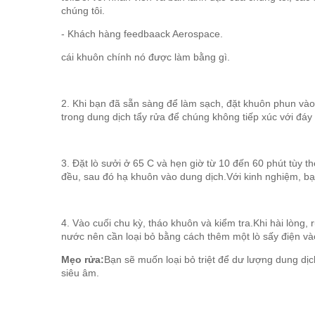
chúng tôi.
- Khách hàng feedbaack Aerospace.
cái khuôn chính nó được làm bằng gì.
2. Khi bạn đã sẵn sàng để làm sạch, đặt khuôn phun và
trong dung dịch tẩy rửa để chúng không tiếp xúc với đáy
3. Đặt lò sưởi ở 65 C và hẹn giờ từ 10 đến 60 phút tùy
đều, sau đó hạ khuôn vào dung dịch.Với kinh nghiệm, bạn 
4. Vào cuối chu kỳ, tháo khuôn và kiểm tra.Khi hài lòng
nước nên cần loại bỏ bằng cách thêm một lò sấy điện vào
Mẹo rửa:
Bạn sẽ muốn loại bỏ triệt để dư lượng dung dị
siêu âm.