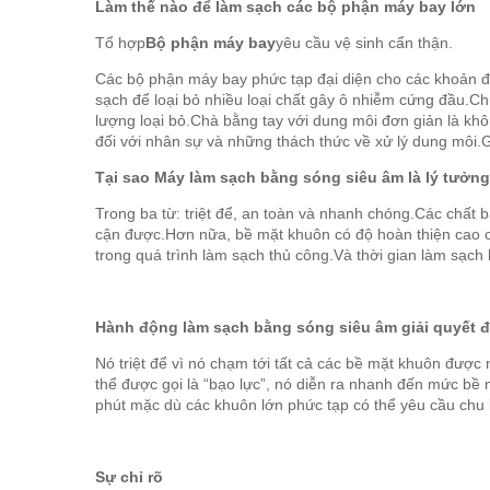
Làm thế nào để làm sạch các bộ phận máy bay lớn
Tổ hợp
Bộ phận máy bay
yêu cầu vệ sinh cẩn thận.
Các bộ phận máy bay phức tạp
đại diện cho các khoản đ
sạch để loại bỏ nhiều loại chất gây ô nhiễm cứng đầu.C
lượng loại bỏ.Chà bằng tay với dung môi đơn giản là khô
đối với nhân sự và những thách thức về xử lý dung môi.G
Tại sao Máy làm sạch bằng sóng siêu âm là lý tưởn
Trong ba từ: triệt để, an toàn và nhanh chóng.Các chất 
cận được.Hơn nữa, bề mặt khuôn có độ hoàn thiện cao có
trong quá trình làm sạch thủ công.Và thời gian làm sạch
Hành động làm sạch bằng sóng siêu âm giải quyết đ
Nó triệt để vì nó chạm tới tất cả các bề mặt khuôn đượ
thể được gọi là “bạo lực”, nó diễn ra nhanh đến mức bề
phút mặc dù các khuôn lớn phức tạp có thể yêu cầu chu 
Sự chỉ rõ