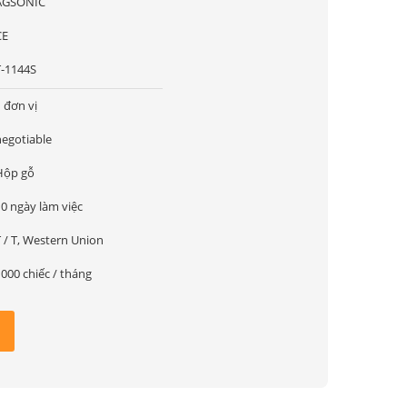
AGSONIC
CE
T-1144S
 đơn vị
negotiable
Hộp gỗ
10 ngày làm việc
 / T, Western Union
000 chiếc / tháng