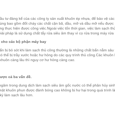
ầu tư đáng kể của các công ty sản xuất khuôn ép nhựa, để bảo vệ các k
húng bao gồm đốt cháy các chất cặn bã, dầu, mỡ và dầu mỡ nếu được p
ng thực hiện được công việc.Ngoài việc tốn thời gian, việc làm sạch 
iải pháp là sử dụng chất tẩy rửa siêu âm thay vì cọ rửa trong máy rử
g cho các bộ phận máy bay
bẩn bị bỏ sót khi làm sạch thủ công thường là những chất bẩn nằm sâu 
 thể bị trầy xước hoặc hư hỏng do các quy trình thủ công.Các khuôn 
 khuôn càng lâu thì nguy cơ hư hỏng càng cao.
ược cả ba vấn đề.
c ngâm trong dung dịch làm sạch siêu âm gốc nước có thể phân hủy sinh
 mặt khuôn phun được đánh bóng cao không bị hư hại trong quá trình l
kỳ làm sạch lâu hơn.