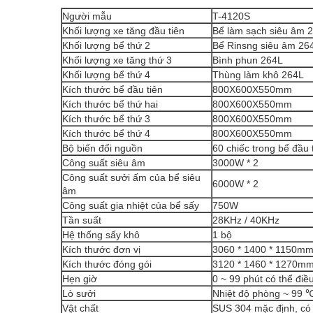
Người mẫu
T-4120S
Khối lượng xe tăng đầu tiên
Bể làm sạch siêu âm 26
Khối lượng bể thứ 2
Bể Rinsng siêu âm 26
Khối lượng xe tăng thứ 3
Bình phun 264L
Khối lượng bể thứ 4
Thùng làm khô 264L
Kích thước bể đầu tiên
800X600X550mm
Kích thước bể thứ hai
800X600X550mm
Kích thước bể thứ 3
800X600X550mm
Kích thước bể thứ 4
800X600X550mm
Bộ biến đổi nguồn
60 chiếc trong bể đầu 
Công suất siêu âm
3000W * 2
Công suất sưởi ấm của bể siêu
6000W * 2
âm
Công suất gia nhiệt của bể sấy
750W
Tần suất
28KHz / 40KHz
Hệ thống sấy khô
1 bộ
Kích thước đơn vị
3060 * 1400 * 1150m
Kích thước đóng gói
3120 * 1460 * 1270m
Hẹn giờ
0 ~ 99 phút có thể điề
Lò sưởi
Nhiệt độ phòng ~ 99 ℃
Vật chất
SUS 304 mặc định, có 