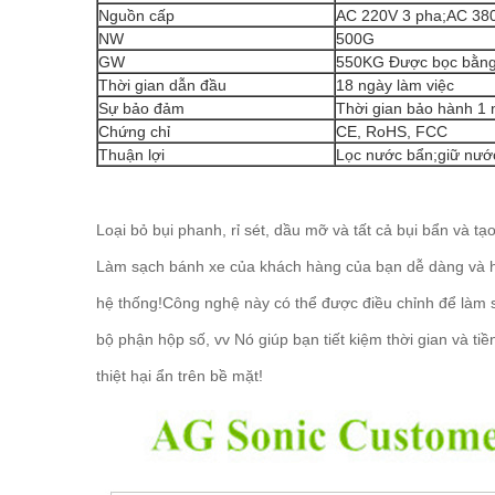
Nguồn cấp
AC 220V 3 pha;AC 38
NW
500G
GW
550KG Được bọc bằng 
Thời gian dẫn đầu
18 ngày làm việc
Sự bảo đảm
Thời gian bảo hành 1 n
Chứng chỉ
CE, RoHS, FCC
Thuận lợi
Lọc nước bẩn;giữ nước
Loại bỏ bụi phanh, rỉ sét, dầu mỡ và tất cả bụi bẩn và 
Làm sạch bánh xe của khách hàng của bạn dễ dàng và h
hệ thống!Công nghệ này có thể được điều chỉnh để làm 
bộ phận hộp số, vv Nó giúp bạn tiết kiệm thời gian và ti
thiệt hại ẩn trên bề mặt!