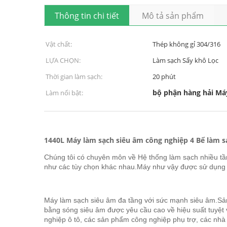
Thông tin chi tiết
Mô tả sản phẩm
Vật chất:
Thép không gỉ 304/316
LỰA CHỌN:
Làm sạch Sấy khô Lọc
Thời gian làm sạch:
20 phút
bộ phận hàng hải Má
Làm nổi bật:
1440L Máy làm sạch siêu âm công nghiệp 4 Bể làm s
Chúng tôi có chuyên môn về Hệ thống làm sạch nhiều tần
như các tùy chọn khác nhau.Máy như vậy được sử dụng để
Máy làm sạch siêu âm đa tầng với sức mạnh siêu âm.Sản 
bằng sóng siêu âm được yêu cầu cao về hiệu suất tuyệt 
nghiệp ô tô, các sản phẩm công nghiệp phụ trợ, các nh