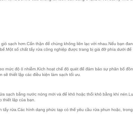
o giỏ sạch hơn.Cẩn thận để chúng không liên lạc với nhau.Nếu bạn đa
 bể.Một số chất tẩy rửa công nghiệp được trang bị giá đỡ phía dưới đ
 theo mức độ ô nhiễm.Kích hoạt chế độ quét để đảm bảo sự phân bố đồn
sẽ thiết lập các điều kiện làm sạch tối ưu.
, rửa sạch bằng nước nóng mới và để khô hoặc thổi khô bằng khí nén.L
 thiết lập của bạn.
ch tẩy rửa.Các hình dạng phức tạp có thể yêu cầu rửa phun hoặc, trong