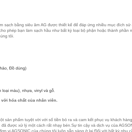
làm sạch bằng siêu âm AG được thiết kế để đáp ứng nhiều mục đích s
cho phép bạn làm sạch hầu như bất kỳ loại bộ phận hoặc thành phần n
úng tôi.
Chảo, Đồ dùng)
 loại màu), nhựa, vinyl và gỗ.
c với hóa chất của nhân viên.
t sản phẩm tuyệt vời với số tiền bỏ ra và cam kết phục vụ khách hàn
ác đã được xử lý một cách rất nhạy bén.Sự tin cậy và dịch vụ của AGS
c đơn vị AGSONIC của chúng tôi luôn sẵn sàng ở lại.Đối với bất kỳ nhu 