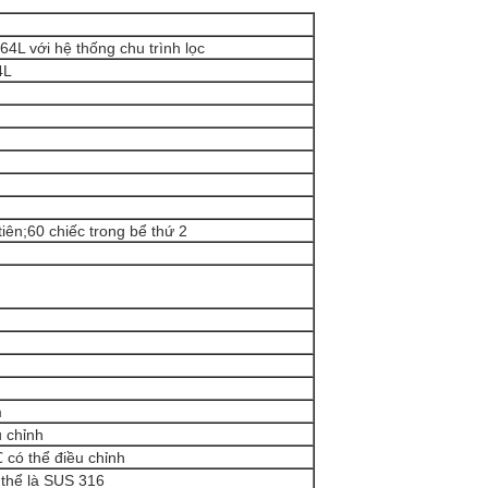
4L với hệ thống chu trình lọc
4L
tiên;60 chiếc trong bể thứ 2
m
m
u chỉnh
 có thể điều chỉnh
thể là SUS 316