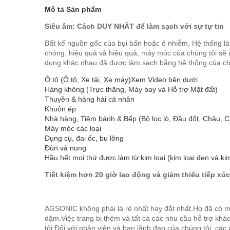
Mô tả Sản phẩm
Siêu âm: Cách DUY NHẤT để làm sạch với sự tự tin
Bất kể nguồn gốc của bụi bẩn hoặc ô nhiễm, Hệ thống 
chóng, hiệu quả và hiệu quả, máy móc của chúng tôi sẽ 
dụng khác nhau đã được làm sạch bằng hệ thống của ch
Ô tô (Ô tô, Xe tải, Xe máy)
Xem Video bên dưới
Hàng không (Trực thăng, Máy bay và Hỗ trợ Mặt đất)
Thuyền & hàng hải cá nhân
Khuôn ép
Nhà hàng, Tiệm bánh & Bếp (Bộ lọc lò, Đầu đốt, Chậu, 
Máy móc các loại
Dụng cụ, đai ốc, bu lông
Đùn và nung
Hầu hết mọi thứ được làm từ kim loại (kim loại đen và kim
Tiết kiệm hơn 20 giờ lao động và giảm thiểu tiếp xú
AGSONIC không phải là rẻ nhất hay đắt nhất.Họ đã có mộ
dặm.Việc trang bị thêm và tất cả các nhu cầu hỗ trợ kh
tôi.Đối với nhân viên và ban lãnh đạo của chúng tôi, cá